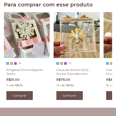
Para comprar com esse produto
+9
+11
Pingente Divino Espirito
Caixa de Acrílico 12x12 -
Caixa d
Santo
Divino Dourado com
Divino
gravação
R$31,00
R$76,00
R$66
7
x
de
R$5,35
12
x
de
R$7,82
12
x
de
Comprar
Comprar
C