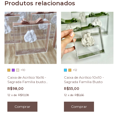
Produtos relacionados
+10
+12
Caixa de Acrílico 16x16 -
Caixa de Acrílico 10x10 -
Sagrada Família busto
Sagrada Família Busto
com gravação
R$98,00
R$55,00
12
x
de
R$10,08
12
x
de
R$5,66
Comprar
Comprar