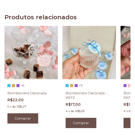
Produtos relacionados
+6
+9
Bomboniere Decorada
Bomboniere Decorada -
Bombo
REF2
REF1
R$22,00
R$17,00
R$17,
5
x
de
R$5,27
4
x
de
R$5,05
4
x
de
R
Comprar
Comprar
C