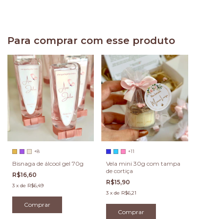
Para comprar com esse produto
+8
+11
Bisnaga de álcool gel 70g
Vela mini 30g com tampa
de cortiça
R$16,60
R$15,90
3
x
de
R$6,49
3
x
de
R$6,21
Comprar
Comprar